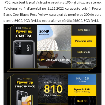
IP53, rezistent la praf și stropire, greutate 195 g și difuzoare stereo.
Telefonul va fi disponibil pe 11.11.2022 cu aceste culori: Power
Black, Cool Blue și Poco Yellow, cu prețuri de pornire de 200 de euro
pentru 64GB 4GB RAM, și poate ajunge până la 256GB 8GB RAM.