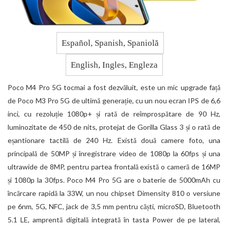
Español, Spanish, Spaniolă
English, Ingles, Engleza
Poco M4 Pro 5G tocmai a fost dezvăluit, este un mic upgrade față
de Poco M3 Pro 5G de ultimă generație, cu un nou ecran IPS de 6,6
inci, cu rezoluție 1080p+ și rată de reîmprospătare de 90 Hz,
luminozitate de 450 de nits, protejat de Gorilla Glass 3 și o rată de
eșantionare tactilă de 240 Hz. Există două camere foto, una
principală de 50MP și înregistrare video de 1080p la 60fps și una
ultrawide de 8MP, pentru partea frontală există o cameră de 16MP
și 1080p la 30fps. Poco M4 Pro 5G are o baterie de 5000mAh cu
încărcare rapidă la 33W, un nou chipset Dimensity 810 o versiune
pe 6nm, 5G, NFC, jack de 3,5 mm pentru căști, microSD, Bluetooth
5.1 LE, amprentă digitală integrată în tasta Power de pe lateral,