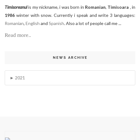
Timisoreanul
is my nickname, i was born in
Romanian
,
Timisoara
, in
1986
winter with snow. Currently i speak and write 3 languages:
Romanian
,
English
and
Spanish
. Also a lot of people call me ...
Read more..
NEWS ARCHIVE
2021